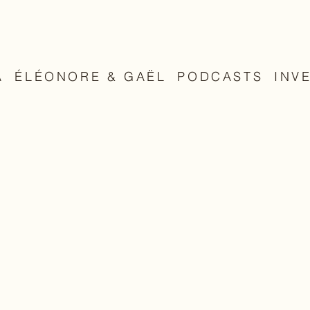
A
ÉLÉONORE & GAËL
PODCASTS
INV