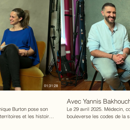
01:31:28
Avec Yannis Bakhouc
nique Burton pose son
Le 29 avril 2025. Médecin,
rritoires et les histoires
bouleverse les codes de la sa
e sensible, rencontre
son regard sur l’image, la re