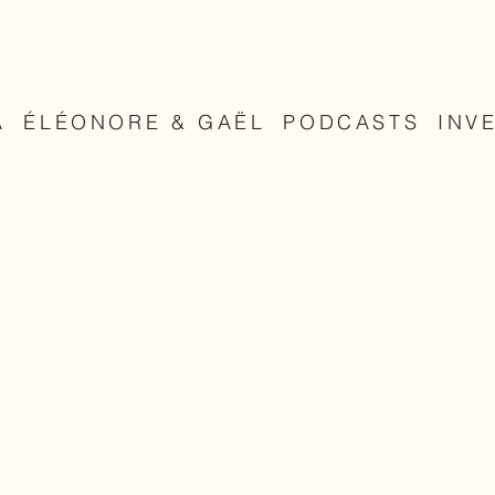
A
ÉLÉONORE & GAËL
PODCASTS
INV